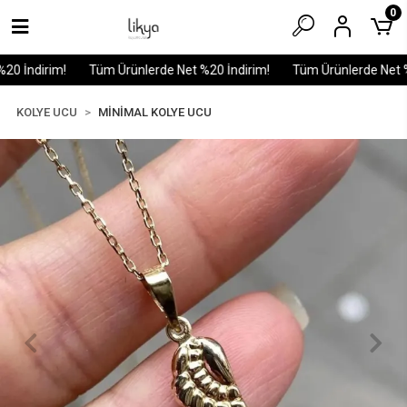
0
0 İndirim!
Tüm Ürünlerde Net %20 İndirim!
Tüm Ürünlerde Net %2
KOLYE UCU
MİNİMAL KOLYE UCU