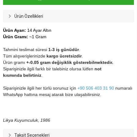
Ürün Özellikleri
Ürün Ayarı:
14 Ayar Altın
Ürün Gramı:
~1 Gram
Tahmini teslimat süresi
1-3 iş günüdür
.
Tüm alışverişlerinizde
kargo ücretsizdir
.
Ürün gramı
+-0.05 gram değişiklik gösterebilmektedir.
Siparişinizle ilgili farklı bir talebiniz olursa lütfen
not
kısmında belirtiniz
.
Siparişinizle ilgili her türlü sorunuz için
+90 506 403 31 90
numaralı
WhatsApp hattına mesaj atarak bize ulaşabilirsiniz.
Likya Kuyumculuk, 1986
Taksit Seçenekleri