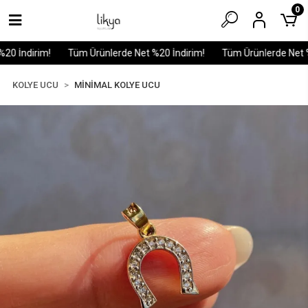
0
0 İndirim!
Tüm Ürünlerde Net %20 İndirim!
Tüm Ürünlerde Net %2
KOLYE UCU
MİNİMAL KOLYE UCU